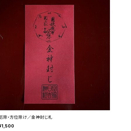
厄除・方位除け／金神封じ札
¥1,500