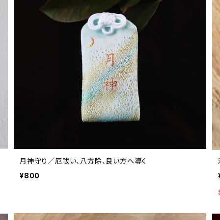
月神守り／厄祓い、八方除、良い方へ導く
¥800