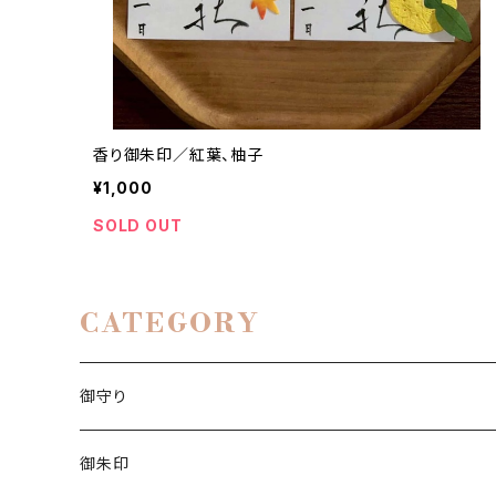
香り御朱印／紅葉、柚子
¥1,000
SOLD OUT
CATEGORY
御守り
白い茅の輪守り
御朱印