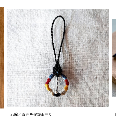
厄除／五芒星守護玉守り