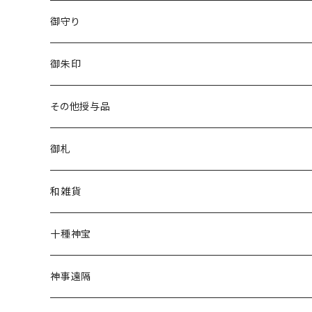
御守り
白い茅の輪守り
御朱印
立願成就守り
香り御朱印
その他授与品
厄除守り
チャリティー
清め水
御札
星守り
花神
金神封じ札
和雑貨
幸福守り
限定
文香
十種神宝
月神守り
干支縁起物
護符
神事遠隔