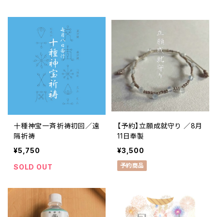
十種神宝一斉祈祷初回／遠
【予約】立願成就守り ／8月
隔祈祷
11日奉製
¥5,750
¥3,500
予約商品
SOLD OUT