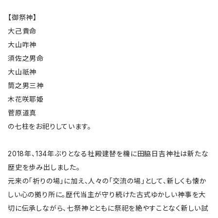
【御祭神】
大己貴命
大山咋神
須佐之男命
大山祇神
筒之男三神
木花咲耶姫
菅原道真
の七柱をお祀りしています。
2018年、134年ぶりとなる社殿建替を機に田脇日吉神社は新たな
歴史を歩み出しました。
元来の「祈りの場」に加え、人々の「交流の場」として、新しくも懐か
しい心の拠り所に。歴代当主が守り続けた古式ゆかしい神事を大
切に伝承しながら、七祭神とともに祭祀を絶やすことなく新しい試