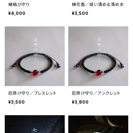
縁結び守り
榊花香／祓い清める清め水
¥4,000
¥3,500
厄除け守り／ブレスレット
厄除け守り／アンクレット
¥3,500
¥3,800