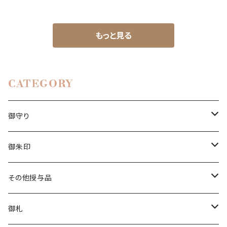
もっと見る
CATEGORY
御守り
白い茅の輪守り
御朱印
立願成就守り
香り御朱印
その他授与品
厄除守り
チャリティー
清め水
御札