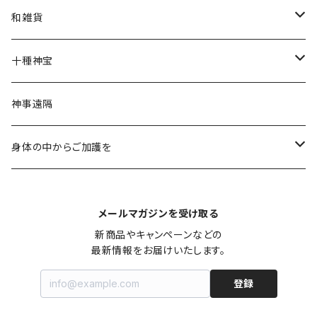
星守り
花神
金神封じ札
和雑貨
幸福守り
限定
文香
十種神宝
月神守り
干支縁起物
護符
神事遠隔
福うま
特別奉製／限定授与
神社チャリティー
身体の中からご加護を
縁結び守り
御神水
メールマガジンを受け取る
守護
新商品やキャンペーンなどの

最新情報をお届けいたします。
白い茅の輪守り
月長石
登録
こども守り