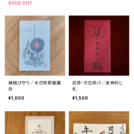
SOLD OUT
縁結び守り／木花咲耶姫護
厄除・方位除け／金神封じ
符
札
¥1,000
¥1,500