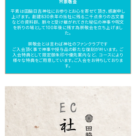
⛩崇敬会
平素は田脇日吉神社にお参りとお心を寄せて頂き、感謝申し
上げます。 創建830余年の当社に残る二千点余りの古文書
などの資料群、 脈々と受け継がれてきた秘伝の神事や呪文
を祈りの場として100年後に残す為崇敬会を立ち上げまし
た。
崇敬会とは言わば神社のファンクラブです
ご入会頂く事で神事や授与品の新たな復刻が叶います。 ご
入会特典として限定御朱印や優先案内など、 コースにより
様々な特典をご用意しています。ご入会をお待ちしておりま
す。