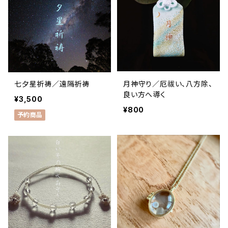
七夕星祈祷／遠隔祈祷
月神守り／厄祓い、八方除、
良い方へ導く
¥3,500
¥800
予約商品