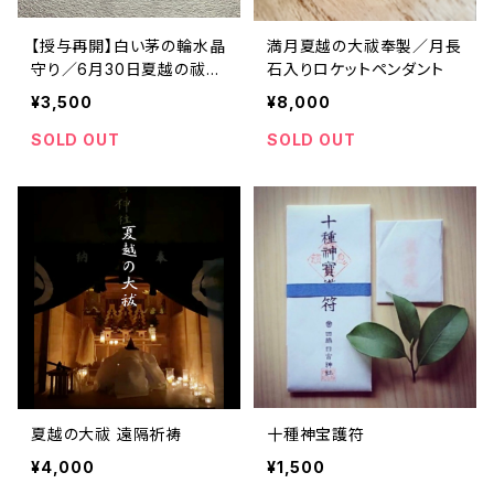
【授与再開】白い茅の輪水晶
満月夏越の大祓奉製／月長
守り／6月30日夏越の祓奉
石入りロケットペンダント
製
¥3,500
¥8,000
SOLD OUT
SOLD OUT
夏越の大祓 遠隔祈祷
十種神宝護符
¥4,000
¥1,500