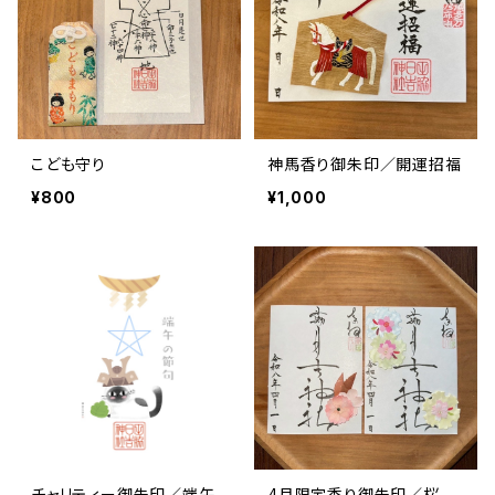
こども守り
神馬香り御朱印／開運招福
¥800
¥1,000
チャリティー御朱印／端午
4月限定香り御朱印／桜