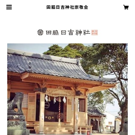
田脇日吉神社崇敬会