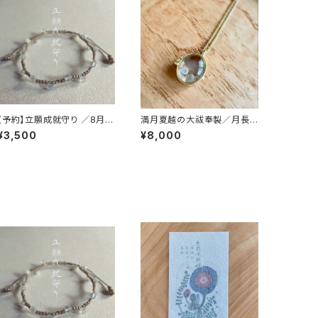
【予約】立願成就守り ／8月11
満月夏越の大祓奉製／月長
日奉製
石入りロケットペンダント
¥3,500
¥8,000