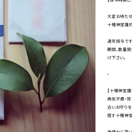
大変お待たせ
十種神宝護符
通年授与です
期間、数量限
け下さい。
・
【十種神宝護
病気平癒・除
古いお守りを
宿す十種神宝
神様から頂