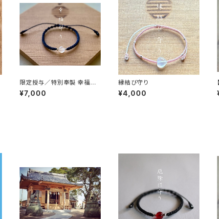
限定授与／特別奉製 幸福守
縁結び守り
り
¥7,000
¥4,000