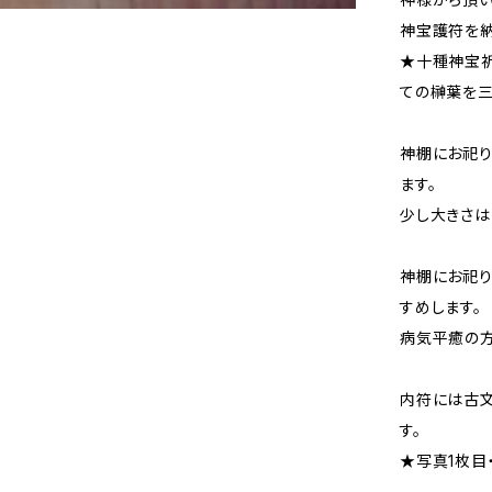
神宝護符を納
★十種神宝
ての榊葉を三
神棚にお祀り
ます。
少し大きさは
神棚にお祀り
すめします。
病気平癒の方
内符には古
す。
★写真1枚目