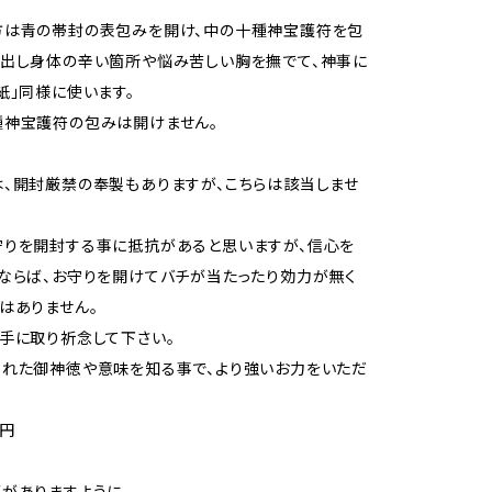
方は青の帯封の表包みを開け、中の十種神宝護符を包
出し身体の辛い箇所や悩み苦しい胸を撫でて、神事に
゙紙」同様に使います。
種神宝護符の包みは開けません。
、開封厳禁の奉製もありますが、こちらは該当しませ
守りを開封する事に抵抗があると思いますが、信心を
ならば、お守りを開けてバチが当たったり効力が無く
はありません。
いて手に取り祈念して下さい。
れた御神徳や意味を知る事で、より強いお力をいただ
0円
がありますように。