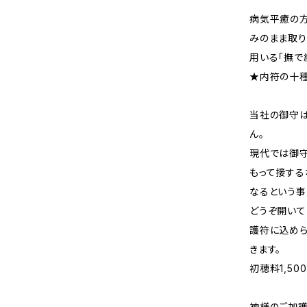
病気平癒の
みのまま取り
用いる「撫て
★内符の十
当社の御守は
ん。
現代では御
もって接する
なるという事
どうぞ開
護符に込めら
きます。
初穂料1,50
神様のご加護