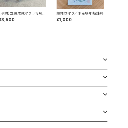
【予約】立願成就守り ／8月11
縁結び守り／木花咲耶姫護符
日奉製
¥3,500
¥1,000