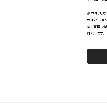
※神事、社務
の様な迅速
※ご事情で
対応します。