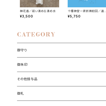
榊花香／祓い清める清め水
十種神宝一斉祈祷初回／遠
隔祈祷
¥3,500
¥5,750
CATEGORY
御守り
白い茅の輪守り
御朱印
立願成就守り
香り御朱印
その他授与品
厄除守り
チャリティー
清め水
御札