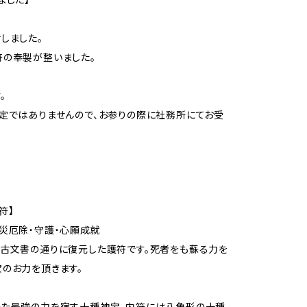
しました。
の奉製が整いました。
。
定ではありませんので、お参りの際に社務所にてお受
符】
災厄除・守護・心願成就
古文書の通りに復元した護符です。死者をも蘇る力を
のお力を頂きます。
いた最強の力を宿す十種神宝。内符には八角形の十種