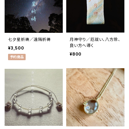
七夕星祈祷／遠隔祈祷
月神守り／厄祓い、八方除、
良い方へ導く
¥3,500
¥800
予約商品