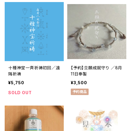
十種神宝一斉祈祷初回／遠
【予約】立願成就守り ／8月
隔祈祷
11日奉製
¥5,750
¥3,500
予約商品
SOLD OUT