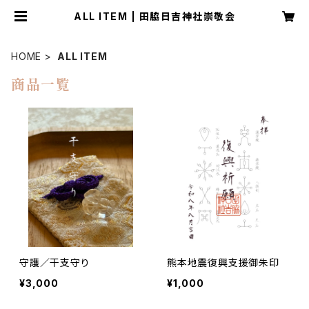
ALL ITEM | 田脇日吉神社崇敬会
HOME
ALL ITEM
商品一覧
守護／干支守り
熊本地震復興支援御朱印
¥3,000
¥1,000