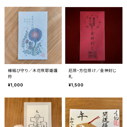
縁結び守り／木花咲耶姫護
厄除・方位除け／金神封じ
符
札
¥1,000
¥1,500