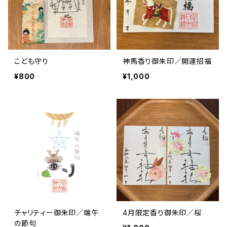
こども守り
神馬香り御朱印／開運招福
¥800
¥1,000
チャリティー御朱印／端午
4月限定香り御朱印／桜
の節句