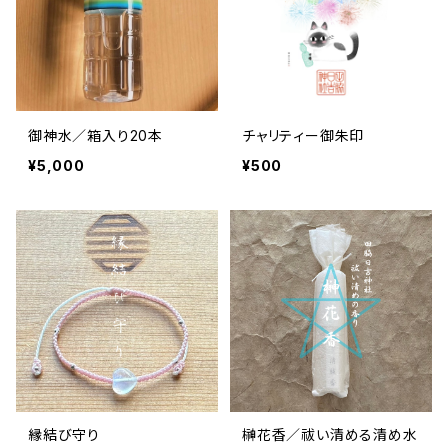
御神水／箱入り20本
チャリティー御朱印
¥5,000
¥500
縁結び守り
榊花香／祓い清める清め水