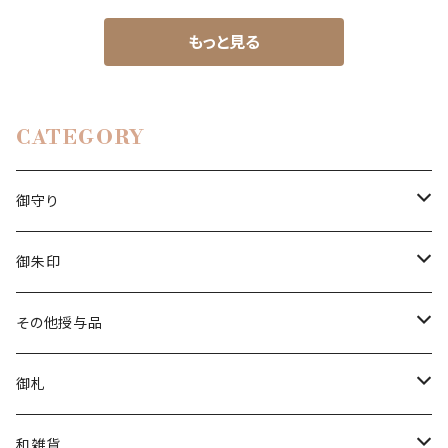
もっと見る
CATEGORY
御守り
白い茅の輪守り
御朱印
立願成就守り
香り御朱印
その他授与品
厄除守り
チャリティー
清め水
御札
星守り
花神
金神封じ札
和雑貨