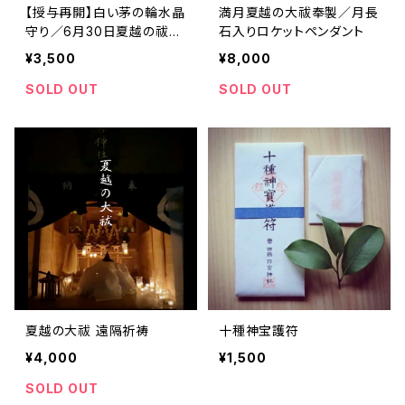
【授与再開】白い茅の輪水晶
満月夏越の大祓奉製／月長
守り／6月30日夏越の祓奉
石入りロケットペンダント
製
¥3,500
¥8,000
SOLD OUT
SOLD OUT
夏越の大祓 遠隔祈祷
十種神宝護符
¥4,000
¥1,500
SOLD OUT