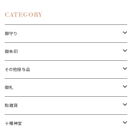
CATEGORY
御守り
白い茅の輪守り
御朱印
立願成就守り
香り御朱印
その他授与品
厄除守り
チャリティー
清め水
御札
星守り
花神
金神封じ札
和雑貨
幸福守り
限定
文香
十種神宝