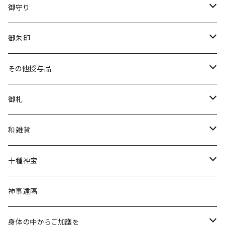
御守り
白い茅の輪守り
御朱印
立願成就守り
香り御朱印
その他授与品
厄除守り
チャリティー
清め水
御札
星守り
花神
金神封じ札
和雑貨
幸福守り
限定
文香
十種神宝
月神守り
干支縁起物
護符
神事遠隔
福うま
特別奉製／限定授与
神社チャリティー
身体の中からご加護を