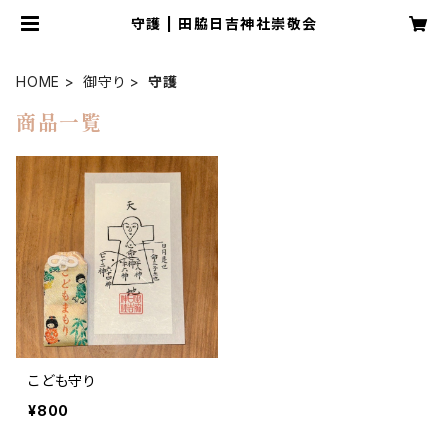
守護 | 田脇日吉神社崇敬会
HOME
御守り
守護
商品一覧
こども守り
¥800