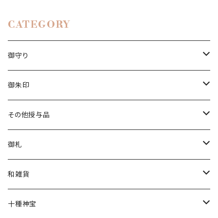
CATEGORY
御守り
白い茅の輪守り
御朱印
立願成就守り
香り御朱印
その他授与品
厄除守り
チャリティー
清め水
御札
星守り
花神
金神封じ札
和雑貨
幸福守り
限定
文香
十種神宝