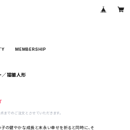
TY
MEMBERSHIP
ー／猫雛人形
T
1点までのご注文とさせていただきます。
の子の健やかな成長と末永い幸せを祈ると同時に、そ