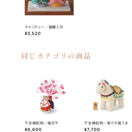
チャリティー／猫雛人形
¥3,520
同じカテゴリの商品
干支縁起物／福花午
干支縁起物／張り子福うま
¥6,600
¥7,700