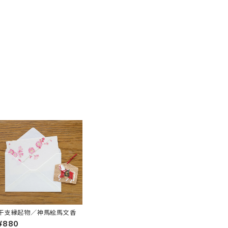
干支縁起物／神馬絵馬文香
¥880