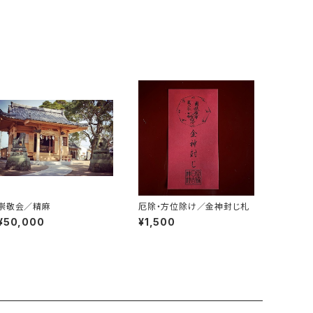
崇敬会／精麻
厄除・方位除け／金神封じ札
¥50,000
¥1,500