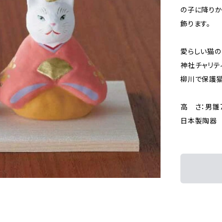
の子に降り
飾ります。
愛らしい猫の
神社チャリテ
柳川で保護猫
高 さ：男雛7.
日本製陶器