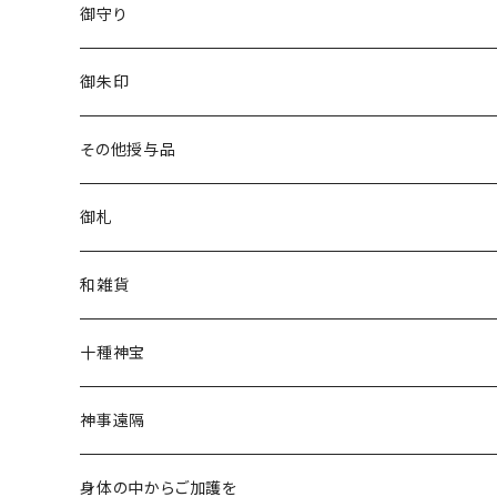
御守り
白い茅の輪守り
御朱印
立願成就守り
香り御朱印
その他授与品
厄除守り
チャリティー
清め水
御札
星守り
花神
金神封じ札
和雑貨
幸福守り
限定
文香
十種神宝
月神守り
干支縁起物
護符
神事遠隔
福うま
特別奉製／限定授与
神社チャリティー
身体の中からご加護を