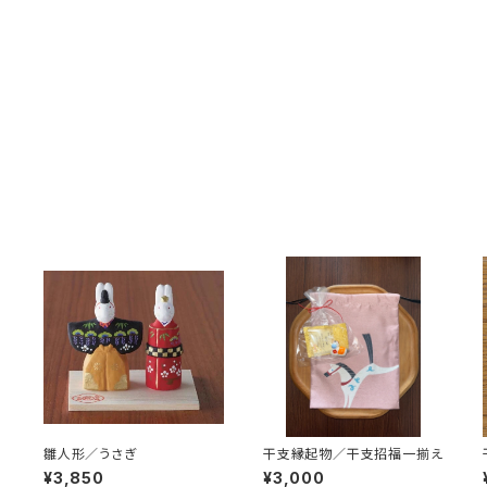
雛人形／うさぎ
干支縁起物／干支招福一揃え
¥3,850
¥3,000