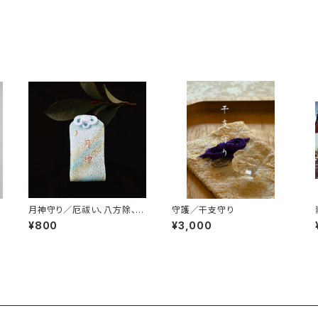
月神守り／厄祓い、八方除、良
守護／干支守り
い方へ導く
¥800
¥3,000